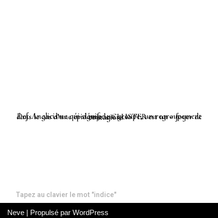
Def. Anglicisme qui signifie un groupe, un regroupement dans le cas d’une épidémie le CLUSTER est un « foyer de contagions »
Tapez au clavier le mot "indice"
Neve
| Propulsé par
WordPress