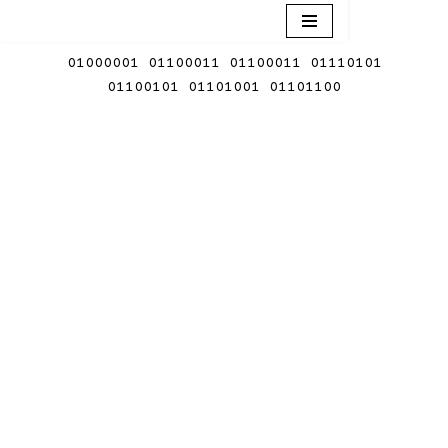
Aller
01000001 01100011 01100011 01110101
au
01100101 01101001 01101100
contenu